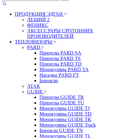
ПРОДУКЦИЯ ЭДГАН
ЛЕШИЙ 2
ФЕНИКС
АКСЕССУАРЫ СРОТОННИХ
ПРОИЗВОДИТЕЛЕЙ
ТЕПЛОВИЗОРЫ
PARD
Прицелы PARD SA
Прицелы PARD TS
Прицелы PARD TD
Монокуляры PARD TA
Насадки PARD FT
Бинокли
ATAK
GUIDE
Прицелы GUIDE TR
Прицелы GUIDE TU
Монокуляры GUIDE TJ
Монокуляры GUIDE TD
Монокуляры GUIDE TK
Монокуляры GUIDE Track
Бинокли GUIDE TN
Монокуляры GUIDE TL