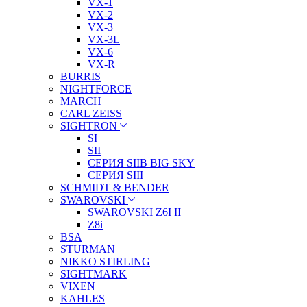
VX-1
VX-2
VX-3
VX-3L
VX-6
VX-R
BURRIS
NIGHTFORCE
MARCH
CARL ZEISS
SIGHTRON
SI
SII
СЕРИЯ SIIB BIG SKY
СЕРИЯ SIII
SCHMIDT & BENDER
SWAROVSKI
SWAROVSKI Z6I II
Z8i
BSA
STURMAN
NIKKO STIRLING
SIGHTMARK
VIXEN
KAHLES