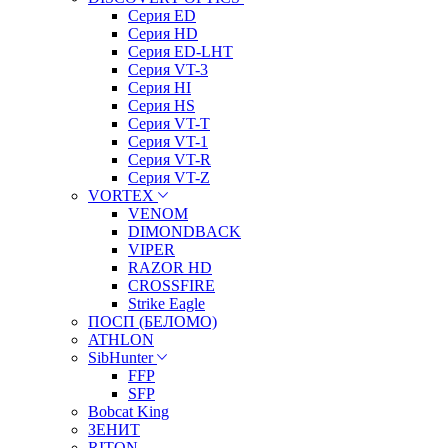
Серия ED
Серия HD
Серия ED-LHT
Серия VT-3
Серия HI
Серия HS
Серия VT-T
Серия VT-1
Серия VT-R
Серия VT-Z
VORTEX
VENOM
DIMONDBACK
VIPER
RAZOR HD
CROSSFIRE
Strike Eagle
ПОСП (БЕЛОМО)
ATHLON
SibHunter
FFP
SFP
Bobcat King
ЗЕНИТ
RITON