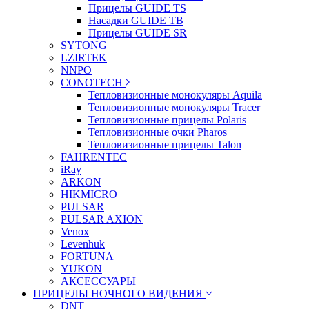
Прицелы GUIDE TS
Насадки GUIDE TB
Прицелы GUIDE SR
SYTONG
LZIRTEK
NNPO
CONOTECH
Тепловизионные монокуляры Aquila
Тепловизионные монокуляры Tracer
Тепловизионные прицелы Polaris
Тепловизионные очки Pharos
Тепловизионные прицелы Talon
FAHRENTEC
iRay
ARKON
HIKMICRO
PULSAR
PULSAR AXION
Venox
Levenhuk
FORTUNA
YUKON
АКСЕССУАРЫ
ПРИЦЕЛЫ НОЧНОГО ВИДЕНИЯ
DNT