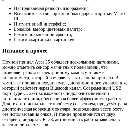
Настраиваемая резкость изображения;
Высокое качество картинки благодаря алгоритму Matrix
III;
Интуитивный интерфейс;
Большой выбор цветовых палитр;
Режим повышенной яркости;
Режим «картинка в картинке».
Питание и прочее
Ночной прицел Aper 35 обладает несколькими датчиками,
можно отметить сенсор магнитных полей земли, что
позволяет работать электронному компасу, а также
инклинометр, который измеряет углы наклона прицела. В
комплект поставки входит пульт дистанционного управления,
который работает через Bluetooth канал. Современный USB
порт Type-C, дает возможность подключить внешний
источник питания, обеспечивая более эффективную работу.
Для тех, кто испытывает проблему со зрением, предусмотрена
диоптрическая коррекция окуляра, позволяющая вести охоту
без использования очков. Питание производится от двух
батарей стандарта CR123, автономность работы заявлена в
течении четырех часов.