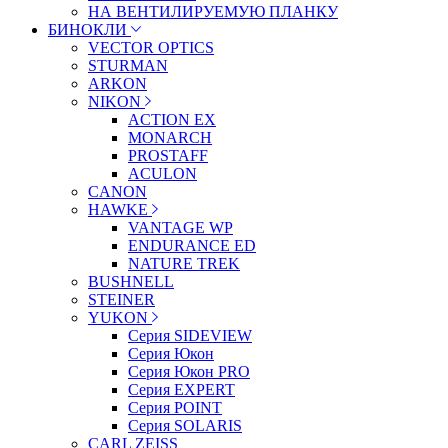
НА ВЕНТИЛИРУЕМУЮ ПЛАНКУ
БИНОКЛИ
VECTOR OPTICS
STURMAN
ARKON
NIKON
ACTION EX
MONARCH
PROSTAFF
ACULON
CANON
HAWKE
VANTAGE WP
ENDURANCE ED
NATURE TREK
BUSHNELL
STEINER
YUKON
Серия SIDEVIEW
Серия Юкон
Серия Юкон PRO
Серия EXPERT
Серия POINT
Серия SOLARIS
CARL ZEISS