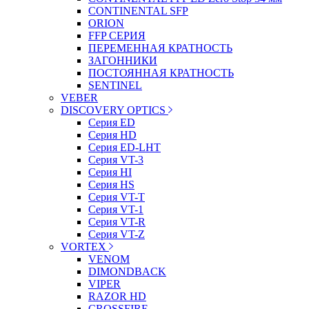
CONTINENTAL SFP
ORION
FFP СЕРИЯ
ПЕРЕМЕННАЯ КРАТНОСТЬ
ЗАГОННИКИ
ПОСТОЯННАЯ КРАТНОСТЬ
SENTINEL
VEBER
DISCOVERY OPTICS
Серия ED
Серия HD
Серия ED-LHT
Серия VT-3
Серия HI
Серия HS
Серия VT-T
Серия VT-1
Серия VT-R
Серия VT-Z
VORTEX
VENOM
DIMONDBACK
VIPER
RAZOR HD
CROSSFIRE