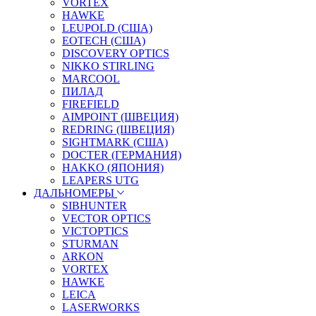
VORTEX
HAWKE
LEUPOLD (США)
EOTECH (США)
DISCOVERY OPTICS
NIKKO STIRLING
MARCOOL
ПИЛАД
FIREFIELD
AIMPOINT (ШВЕЦИЯ)
REDRING (ШВЕЦИЯ)
SIGHTMARK (США)
DOCTER (ГЕРМАНИЯ)
HAKKO (ЯПОНИЯ)
LEAPERS UTG
ДАЛЬНОМЕРЫ
SIBHUNTER
VECTOR OPTICS
VICTOPTICS
STURMAN
ARKON
VORTEX
HAWKE
LEICA
LASERWORKS