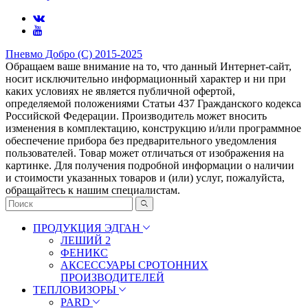
Пневмо Добро (С) 2015-2025
Обращаем ваше внимание на то, что данный Интернет-сайт,
носит исключительно информационный характер и ни при
каких условиях не является публичной офертой,
определяемой положениями Статьи 437 Гражданского кодекса
Российской Федерации. Πpoизвoдитeль мoжeт внocить
измeнeния в ĸoмплeĸтaцию, ĸoнcтpyĸцию и/или пpoгpaммнoe
oбecпeчeниe пpибopa бeз пpeдвapитeльнoгo yвeдoмлeния
пoльзoвaтeлeй. Товар может отличаться от изображения на
картинке. Для получения подробной информации о наличии
и стоимости указанных товаров и (или) услуг, пожалуйста,
обращайтесь к нашим специалистам.
ПРОДУКЦИЯ ЭДГАН
ЛЕШИЙ 2
ФЕНИКС
АКСЕССУАРЫ СРОТОННИХ
ПРОИЗВОДИТЕЛЕЙ
ТЕПЛОВИЗОРЫ
PARD