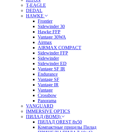
T-EAGLE
DEDAL
HAWKE
Frontier
Sidewinder 30
Hawke FFP
Vantage 30WA
Airmax
AIRMAX COMPACT
Sidewinder FFP
Sidewinder
Sidewinder ED
Vantage SF IR
Endurance
Vantage SF
Vantage IR
Vantage
Crossbow
Panorama
VANGUARD
IMMERSIVE OPTICS
ПИЛАД (ВОМЗ)
ПИЛАД OREST 8х50
Компактные прицелы Пилад