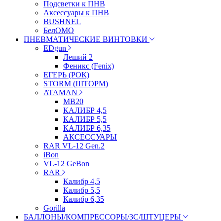
Подсветки к ПНВ
Аксессуары к ПНВ
BUSHNEL
БелОМО
ПНЕВМАТИЧЕСКИЕ ВИНТОВКИ
EDgun
Леший 2
Феникс (Fenix)
ЕГЕРЬ (РОК)
STORM (ШТОРМ)
ATAMAN
МВ20
КАЛИБР 4,5
КАЛИБР 5,5
КАЛИБР 6,35
АКСЕССУАРЫ
RAR VL-12 Gen.2
iBon
VL-12 GeBon
RAR
Калибр 4,5
Калибр 5,5
Калибр 6,35
Gorilla
БАЛЛОНЫ/КОМПРЕССОРЫ/ЗС/ШТУЦЕРЫ