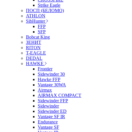
Strike Eagle
ПОСП (БЕЛОМО)
ATHLON
SibHunter
FFP
SFP
Bobcat King
ЗЕНИТ
RITON
T-EAGLE
DEDAL
HAWKE
Frontier
Sidewinder 30
Hawke FFP
Vantage 30WA
Airmax
AIRMAX COMPACT
Sidewinder FFP
Sidewinder
Sidewinder ED
Vantage SF IR
Endurance
Vantage SF