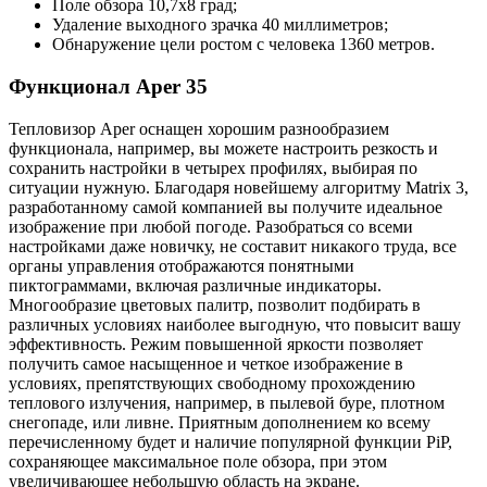
Поле обзора 10,7х8 град;
Удаление выходного зрачка 40 миллиметров;
Обнаружение цели ростом с человека 1360 метров.
Функционал Aper 35
Тепловизор Aper оснащен хорошим разнообразием
функционала, например, вы можете настроить резкость и
сохранить настройки в четырех профилях, выбирая по
ситуации нужную. Благодаря новейшему алгоритму Matrix 3,
разработанному самой компанией вы получите идеальное
изображение при любой погоде. Разобраться со всеми
настройками даже новичку, не составит никакого труда, все
органы управления отображаются понятными
пиктограммами, включая различные индикаторы.
Многообразие цветовых палитр, позволит подбирать в
различных условиях наиболее выгодную, что повысит вашу
эффективность. Режим повышенной яркости позволяет
получить самое насыщенное и четкое изображение в
условиях, препятствующих свободному прохождению
теплового излучения, например, в пылевой буре, плотном
снегопаде, или ливне. Приятным дополнением ко всему
перечисленному будет и наличие популярной функции PiP,
сохраняющее максимальное поле обзора, при этом
увеличивающее небольшую область на экране.