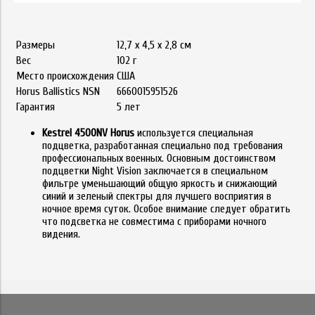
Размеры
12,7 х 4,5 х 2,8 см
Вес
102 г
Место происхождения
США
Horus Ballistics NSN
6660015951526
Гарантия
5 лет
Kestrel 4500NV Horus
используется специальная
подцветка, разработанная специально под требования
профессиональных военных. Основным достоинством
подцветки Night Vision заключается в специальном
фильтре уменьшающий общую яркость и снижающий
синий и зеленый спектры для лучшего восприятия в
ночное время суток. Особое внимание следует обратить
что подсветка не совместима с приборами ночного
видения.