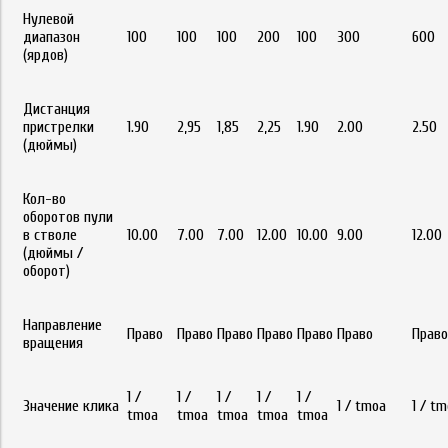
Нулевой
диапазон
100
100
100
200
100
300
600
(ярдов)
Дистанция
пристрелки
1.90
2,95
1,85
2,25
1.90
2.00
2.50
(дюймы)
Кол-во
оборотов пули
в стволе
10.00
7.00
7.00
12.00
10.00
9.00
12.00
(дюймы /
оборот)
Направление
Право
Право
Право
Право
Право
Право
Право
вращения
1 /
1 /
1 /
1 /
1 /
Значение клика
1 / tmoa
1 / t
tmoa
tmoa
tmoa
tmoa
tmoa