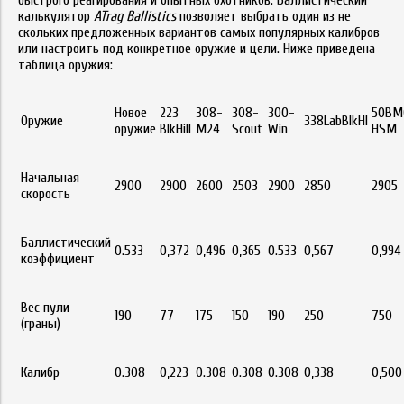
быстрого реагирования и опытных охотников. Баллистический
калькулятор
ATrag Ballistics
позволяет выбрать один из не
скольких предложенных вариантов самых популярных калибров
или настроить под конкретное оружие и цели. Ниже приведена
таблица оружия:
Новое
223
308-
308-
300-
50BM
Оружие
338LabBlkHI
оружие
BlkHill
M24
Scout
Win
HSM
Начальная
2900
2900
2600
2503
2900
2850
2905
скорость
Баллистический
0.533
0,372
0,496
0,365
0.533
0,567
0,994
коэффициент
Вес пули
190
77
175
150
190
250
750
(граны)
Калибр
0.308
0,223
0.308
0.308
0.308
0,338
0,500