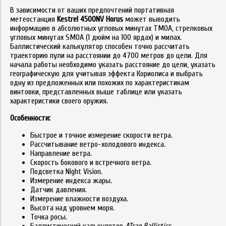
В зависимости от ваших предпочтений портативная
метеостанция
Kestrel 4500NV Horus
может выводить
информацию в абсолютных угловых минутах TMOA, стрелковых
угловых минутах SMOA (1 дюйм на 100 ярдах) и милах.
Баллистический калькулятор способен точно рассчитать
траекторию пули на расстоянии до 4700 метров до цели. Для
начала работы необходимо указать расстояние до цели, указать
географическую для учитывая эффекта Кориолиса и выбрать
одну из предложенных или похожих по характеристикам
винтовки, представленных выше таблице или указать
характеристики своего оружия.
Особенности:
Быстрое и точное измерение скорости ветра.
Рассчитывание ветро-холодового индекса.
Направление ветра.
Скорость бокового и встречного ветра.
Подcветка Night Vision.
Измерение индекса жары.
Датчик давления.
Измерение влажности воздуха.
Высота над уровнем моря.
Точка росы.