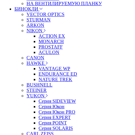
НА ВЕНТИЛИРУЕМУЮ ПЛАНКУ
БИНОКЛИ
VECTOR OPTICS
STURMAN
ARKON
NIKON
ACTION EX
MONARCH
PROSTAFF
ACULON
CANON
HAWKE
VANTAGE WP
ENDURANCE ED
NATURE TREK
BUSHNELL
STEINER
YUKON
Серия SIDEVIEW
Серия Юкон
Серия Юкон PRO
Серия EXPERT
Серия POINT
Серия SOLARIS
CARL ZEISS