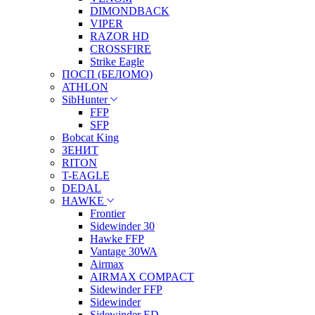
DIMONDBACK
VIPER
RAZOR HD
CROSSFIRE
Strike Eagle
ПОСП (БЕЛОМО)
ATHLON
SibHunter
FFP
SFP
Bobcat King
ЗЕНИТ
RITON
T-EAGLE
DEDAL
HAWKE
Frontier
Sidewinder 30
Hawke FFP
Vantage 30WA
Airmax
AIRMAX COMPACT
Sidewinder FFP
Sidewinder
Sidewinder ED