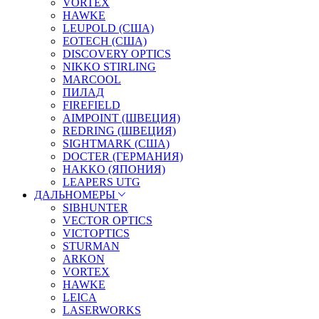
VORTEX
HAWKE
LEUPOLD (США)
EOTECH (США)
DISCOVERY OPTICS
NIKKO STIRLING
MARCOOL
ПИЛАД
FIREFIELD
AIMPOINT (ШВЕЦИЯ)
REDRING (ШВЕЦИЯ)
SIGHTMARK (США)
DOCTER (ГЕРМАНИЯ)
HAKKO (ЯПОНИЯ)
LEAPERS UTG
ДАЛЬНОМЕРЫ
SIBHUNTER
VECTOR OPTICS
VICTOPTICS
STURMAN
ARKON
VORTEX
HAWKE
LEICA
LASERWORKS