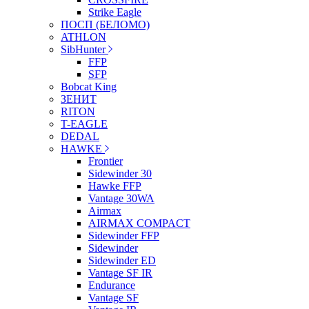
Strike Eagle
ПОСП (БЕЛОМО)
ATHLON
SibHunter
FFP
SFP
Bobcat King
ЗЕНИТ
RITON
T-EAGLE
DEDAL
HAWKE
Frontier
Sidewinder 30
Hawke FFP
Vantage 30WA
Airmax
AIRMAX COMPACT
Sidewinder FFP
Sidewinder
Sidewinder ED
Vantage SF IR
Endurance
Vantage SF