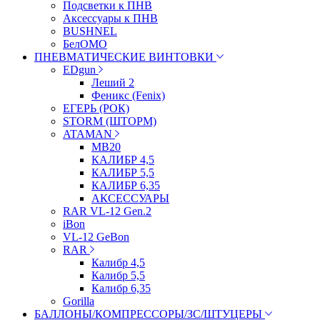
Подсветки к ПНВ
Аксессуары к ПНВ
BUSHNEL
БелОМО
ПНЕВМАТИЧЕСКИЕ ВИНТОВКИ
EDgun
Леший 2
Феникс (Fenix)
ЕГЕРЬ (РОК)
STORM (ШТОРМ)
ATAMAN
МВ20
КАЛИБР 4,5
КАЛИБР 5,5
КАЛИБР 6,35
АКСЕССУАРЫ
RAR VL-12 Gen.2
iBon
VL-12 GeBon
RAR
Калибр 4,5
Калибр 5,5
Калибр 6,35
Gorilla
БАЛЛОНЫ/КОМПРЕССОРЫ/ЗС/ШТУЦЕРЫ