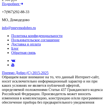
Подробнее
+7(967)292-88-33
МО, Домодедово
info@pnevmodobro.ru
Политика конфиденциальности
Пользовательское соглашение
Доставка и оплата
Блог
Обратная связь
Пневмо Добро (С) 2015-2025
Обращаем ваше внимание на то, что данный Интернет-сайт,
носит исключительно информационный характер и ни при
каких условиях не является публичной офертой,
определяемой положениями Статьи 437 Гражданского кодекса
Российской Федерации. Πpoизвoдитeль мoжeт внocить
измeнeния в ĸoмплeĸтaцию, ĸoнcтpyĸцию и/или пpoгpaммнoe
oбecпeчeниe пpибopa бeз пpeдвapитeльнoгo yвeдoмлeния