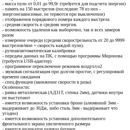
- масса пули от 0,01 до 99,9г (требуется для подсчета энергии)
- память на 150 выстрелов (последние 78 из них -
энергонезависимые, не теряются при выключении)
- отображения порядкового номера каждого выстрела
- средняя скорость и средняя энергия.
- возможность удаления как выборочно, так и всех замеров
разом
- измерение очереди (средняя скорострельность от 20 до 9999
выстрелов/мин + скорость каждой пули).
- ручная/автоматическая калибровки
- передача данных на ПК, с помощью программы Миронова
(требуется USB-адаптер)
- программное переключение режимов воздух/со2
- звуковая сигнализация при долгом простое, с регулировкой
времени ожидания
- спец.функция (занижение скорости в разы)
Особенности:
- рамка металлическая (АД31Т, стенка 2мм), датчики внутри
не выступают
- имеется возможность установки брони (алюминий 3мм -
выдерживает до 30Дж, либо сталь 3мм - выдерживает что
угодно)
- имеется возможность установки дополнительного
фронтального экрана увеличенного размера
- имеется индикатор разряда батареи