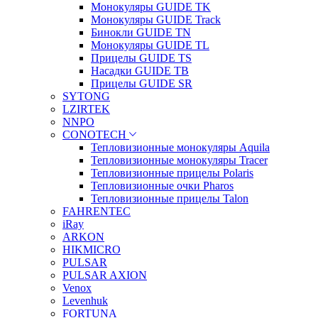
Монокуляры GUIDE TK
Монокуляры GUIDE Track
Бинокли GUIDE TN
Монокуляры GUIDE TL
Прицелы GUIDE TS
Насадки GUIDE TB
Прицелы GUIDE SR
SYTONG
LZIRTEK
NNPO
CONOTECH
Тепловизионные монокуляры Aquila
Тепловизионные монокуляры Tracer
Тепловизионные прицелы Polaris
Тепловизионные очки Pharos
Тепловизионные прицелы Talon
FAHRENTEC
iRay
ARKON
HIKMICRO
PULSAR
PULSAR AXION
Venox
Levenhuk
FORTUNA