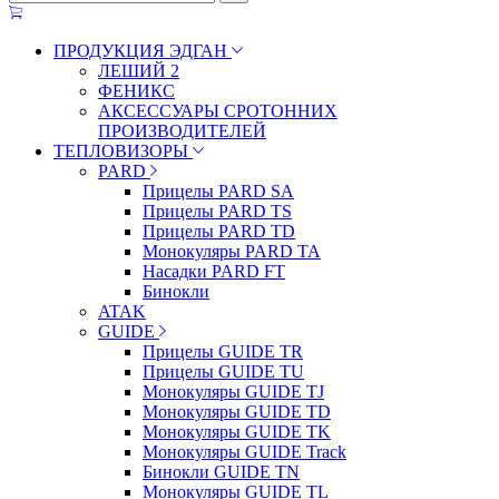
ПРОДУКЦИЯ ЭДГАН
ЛЕШИЙ 2
ФЕНИКС
АКСЕССУАРЫ СРОТОННИХ
ПРОИЗВОДИТЕЛЕЙ
ТЕПЛОВИЗОРЫ
PARD
Прицелы PARD SA
Прицелы PARD TS
Прицелы PARD TD
Монокуляры PARD TA
Насадки PARD FT
Бинокли
ATAK
GUIDE
Прицелы GUIDE TR
Прицелы GUIDE TU
Монокуляры GUIDE TJ
Монокуляры GUIDE TD
Монокуляры GUIDE TK
Монокуляры GUIDE Track
Бинокли GUIDE TN
Монокуляры GUIDE TL