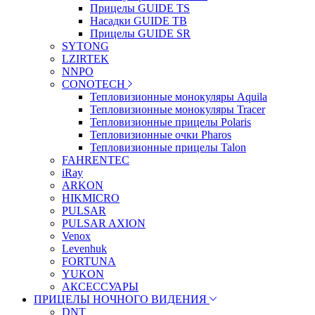
Прицелы GUIDE TS
Насадки GUIDE TB
Прицелы GUIDE SR
SYTONG
LZIRTEK
NNPO
CONOTECH
Тепловизионные монокуляры Aquila
Тепловизионные монокуляры Tracer
Тепловизионные прицелы Polaris
Тепловизионные очки Pharos
Тепловизионные прицелы Talon
FAHRENTEC
iRay
ARKON
HIKMICRO
PULSAR
PULSAR AXION
Venox
Levenhuk
FORTUNA
YUKON
АКСЕССУАРЫ
ПРИЦЕЛЫ НОЧНОГО ВИДЕНИЯ
DNT