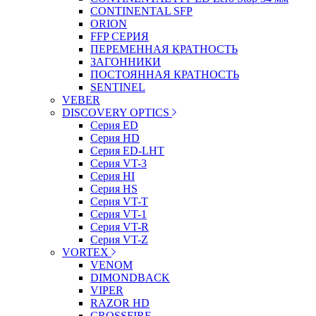
CONTINENTAL SFP
ORION
FFP СЕРИЯ
ПЕРЕМЕННАЯ КРАТНОСТЬ
ЗАГОННИКИ
ПОСТОЯННАЯ КРАТНОСТЬ
SENTINEL
VEBER
DISCOVERY OPTICS
Серия ED
Серия HD
Серия ED-LHT
Серия VT-3
Серия HI
Серия HS
Серия VT-T
Серия VT-1
Серия VT-R
Серия VT-Z
VORTEX
VENOM
DIMONDBACK
VIPER
RAZOR HD
CROSSFIRE