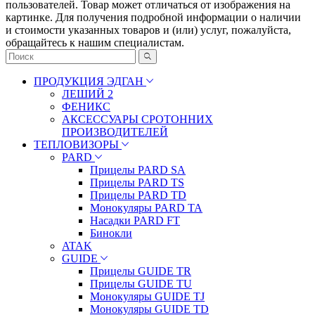
пoльзoвaтeлeй. Товар может отличаться от изображения на
картинке. Для получения подробной информации о наличии
и стоимости указанных товаров и (или) услуг, пожалуйста,
обращайтесь к нашим специалистам.
ПРОДУКЦИЯ ЭДГАН
ЛЕШИЙ 2
ФЕНИКС
АКСЕССУАРЫ СРОТОННИХ
ПРОИЗВОДИТЕЛЕЙ
ТЕПЛОВИЗОРЫ
PARD
Прицелы PARD SA
Прицелы PARD TS
Прицелы PARD TD
Монокуляры PARD TA
Насадки PARD FT
Бинокли
ATAK
GUIDE
Прицелы GUIDE TR
Прицелы GUIDE TU
Монокуляры GUIDE TJ
Монокуляры GUIDE TD