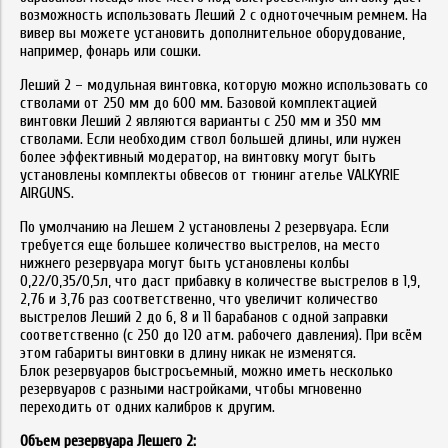
возможность использовать Леший 2 с одноточечным ремнем. На
вивер вы можете установить дополнительное оборудование,
например, фонарь или сошки.
Леший 2 – модульная винтовка, которую можно использовать со
стволами от 250 мм до 600 мм. Базовой комплектацией
винтовки Леший 2 являются варианты с 250 мм и 350 мм
стволами. Если необходим ствол большей длины, или нужен
более эффективный модератор, на винтовку могут быть
установлены комплекты обвесов от тюнинг ателье VALKYRIE
AIRGUNS.
По умолчанию на Лешем 2 установлены 2 резервуара. Если
требуется еще большее количество выстрелов, на место
нижнего резервуара могут быть установлены колбы
0,22/0,35/0,5л, что даст прибавку в количестве выстрелов в 1,9,
2,76 и 3,76 раз соответственно, что увеличит количество
выстрелов Леший 2 до 6, 8 и 11 барабанов с одной заправки
соответственно (с 250 до 120 атм. рабочего давления). При всём
этом габариты винтовки в длину никак не изменятся.
Блок резервуаров быстросъемный, можно иметь несколько
резервуаров с разными настройками, чтобы мгновенно
переходить от одних калибров к другим.
Объем резервуара Лешего 2: