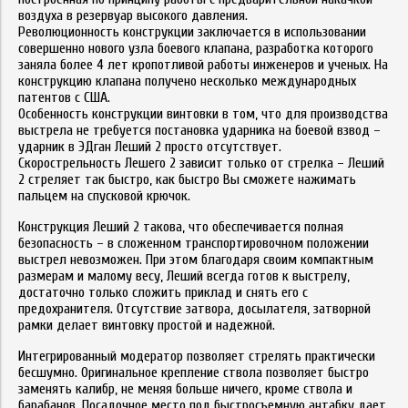
воздуха в резервуар высокого давления.
Революционность конструкции заключается в использовании
совершенно нового узла боевого клапана, разработка которого
заняла более 4 лет кропотливой работы инженеров и ученых. На
конструкцию клапана получено несколько международных
патентов с США.
Особенность конструкции винтовки в том, что для производства
выстрела не требуется постановка ударника на боевой взвод –
ударник в ЭДган Леший 2 просто отсутствует.
Скорострельность Лешего 2 зависит только от стрелка – Леший
2 стреляет так быстро, как быстро Вы сможете нажимать
пальцем на спусковой крючок.
Конструкция Леший 2 такова, что обеспечивается полная
безопасность – в сложенном транспортировочном положении
выстрел невозможен. При этом благодаря своим компактным
размерам и малому весу, Леший всегда готов к выстрелу,
достаточно только сложить приклад и снять его с
предохранителя. Отсутствие затвора, досылателя, затворной
рамки делает винтовку простой и надежной.
Интегрированный модератор позволяет стрелять практически
бесшумно. Оригинальное крепление ствола позволяет быстро
заменять калибр, не меняя больше ничего, кроме ствола и
барабанов. Посадочное место под быстросъемную антабку дает