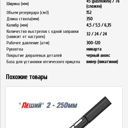
45 (разложен) / 76
Ширина (мм)
(сложен)
Объем резервуара (см3)
152
Длина ствола(мм)
350
Калибр (мм)
4,5 / 5,5 / 6,35
Количество выстрелов с одной заправки
32 / 24 / 24
(зависит от настроек)
Рабочее давление (атм)
300-120
Рукоятка
микарта
Покрытие дюралевых деталей
черный анокс
База для установки оптического прицела
вивер (пикатинни)
Похожие товары