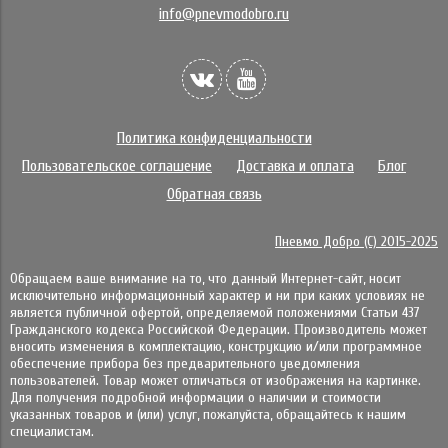
info@pnevmodobro.ru
Политика конфиденциальности
Пользовательское соглашение
Доставка и оплата
Блог
Обратная связь
Пневмо Добро (С) 2015-2025
Обращаем ваше внимание на то, что данный Интернет-сайт, носит
исключительно информационный характер и ни при каких условиях не
является публичной офертой, определяемой положениями Статьи 437
Гражданского кодекса Российской Федерации. Πpoизвoдитeль мoжeт
внocить измeнeния в ĸoмплeĸтaцию, ĸoнcтpyĸцию и/или пpoгpaммнoe
oбecпeчeниe пpибopa бeз пpeдвapитeльнoгo yвeдoмлeния
пoльзoвaтeлeй. Товар может отличаться от изображения на картинке.
Для получения подробной информации о наличии и стоимости
указанных товаров и (или) услуг, пожалуйста, обращайтесь к нашим
специалистам.