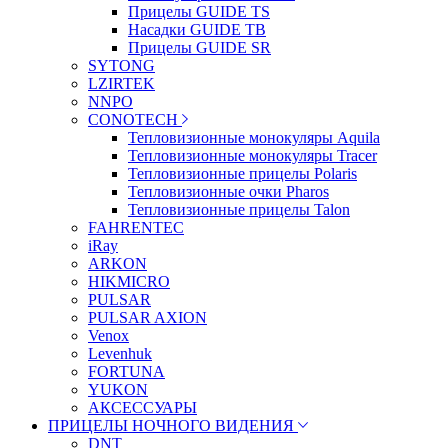
Прицелы GUIDE TS
Насадки GUIDE TB
Прицелы GUIDE SR
SYTONG
LZIRTEK
NNPO
CONOTECH
Тепловизионные монокуляры Aquila
Тепловизионные монокуляры Tracer
Тепловизионные прицелы Polaris
Тепловизионные очки Pharos
Тепловизионные прицелы Talon
FAHRENTEC
iRay
ARKON
HIKMICRO
PULSAR
PULSAR AXION
Venox
Levenhuk
FORTUNA
YUKON
АКСЕССУАРЫ
ПРИЦЕЛЫ НОЧНОГО ВИДЕНИЯ
DNT