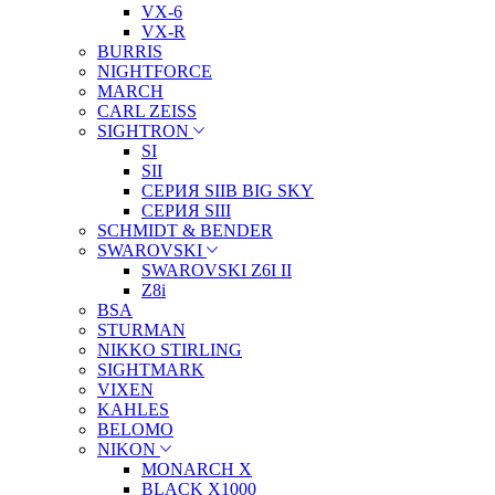
VX-6
VX-R
BURRIS
NIGHTFORCE
MARCH
CARL ZEISS
SIGHTRON
SI
SII
СЕРИЯ SIIB BIG SKY
СЕРИЯ SIII
SCHMIDT & BENDER
SWAROVSKI
SWAROVSKI Z6I II
Z8i
BSA
STURMAN
NIKKO STIRLING
SIGHTMARK
VIXEN
KAHLES
BELOMO
NIKON
MONARCH X
BLACK X1000