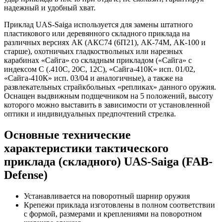
надежный и удобный хват.
Приклад UAS-Saiga используется для замены штатного
пластикового или деревянного складного приклада на
различных версиях АК (АКС74 (6П21), АК-74М, АК-100 и
старше), охотничьих гладкоствольных или нарезных
карабинах «Сайга» со складным прикладом («Сайга» с
индексом С (.410С, 20С, 12С), «Сайга-410К» исп. 01/02,
«Сайга-410К» исп. 03/04 и аналогичные), а также на
развлекательных страйкбольных «репликах» данного оружия.
Оснащен выдвижным подщечником на 5 положений, высоту
которого можно выставить в зависимости от установленной
оптики и индивидуальных предпочтений стрелка.
Основные технические
характеристики тактического
приклада (складного) UAS-Saiga (FAB-
Defense)
Устанавливается на поворотный шарнир оружия
Крепежи приклада изготовлены в полном соответствии
с формой, размерами и креплениями на поворотном