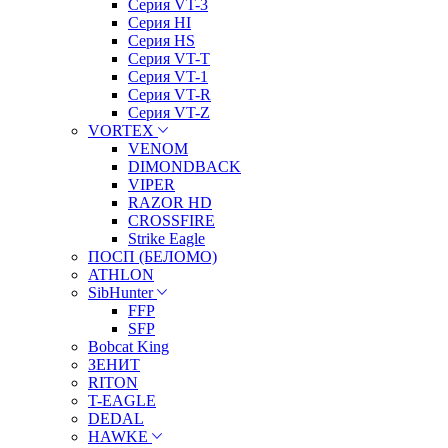
Серия VT-3
Серия HI
Серия HS
Серия VT-T
Серия VT-1
Серия VT-R
Серия VT-Z
VORTEX
VENOM
DIMONDBACK
VIPER
RAZOR HD
CROSSFIRE
Strike Eagle
ПОСП (БЕЛОМО)
ATHLON
SibHunter
FFP
SFP
Bobcat King
ЗЕНИТ
RITON
T-EAGLE
DEDAL
HAWKE