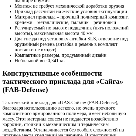
шарнире оружия
Монтаж не требует механической доработки оружия
Приклад рассчитан на жесткие условия эксплуатации
Материал приклада – прочный полимерный композит,
крепежи – металлические, тыльник – резиновый
Регулируемый по высоте подщечник (пять положений
высоты), максимальная высота 40 мм
Два гнезда под установку антабки SLS, отверстие под
оружейный ремень (антабка и ремень в комплект
поставки не входят)
Компактные размеры, продуманный дизайн
Небольшой вес 0,341 кг.
Конструктивные особенности
тактического приклада для «Сайга»
(FAB-Defense)
Тактический приклад для «UAS-Сайга» (FAB-Defense),
благодаря использованию легкого, но очень прочного
композитного армированного полимера, имеет небольшую
массу. Этот материал совсем не поддается воздействию
коррозии, стойкий к механическим и термическим
воздействиям. Устанавливается без особых сложностей на
штатные места креплений на шарнире. В конструкции