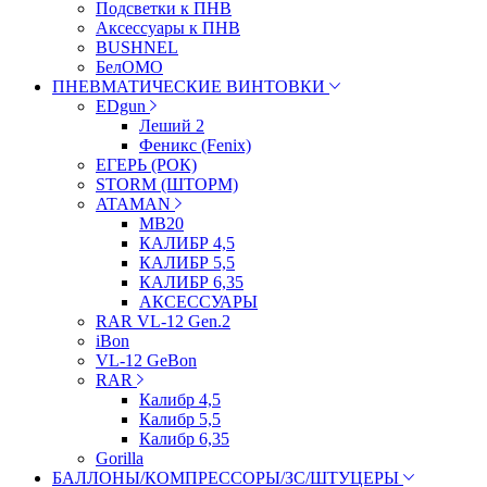
Подсветки к ПНВ
Аксессуары к ПНВ
BUSHNEL
БелОМО
ПНЕВМАТИЧЕСКИЕ ВИНТОВКИ
EDgun
Леший 2
Феникс (Fenix)
ЕГЕРЬ (РОК)
STORM (ШТОРМ)
ATAMAN
МВ20
КАЛИБР 4,5
КАЛИБР 5,5
КАЛИБР 6,35
АКСЕССУАРЫ
RAR VL-12 Gen.2
iBon
VL-12 GeBon
RAR
Калибр 4,5
Калибр 5,5
Калибр 6,35
Gorilla
БАЛЛОНЫ/КОМПРЕССОРЫ/ЗС/ШТУЦЕРЫ