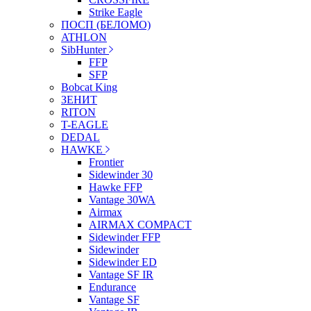
Strike Eagle
ПОСП (БЕЛОМО)
ATHLON
SibHunter
FFP
SFP
Bobcat King
ЗЕНИТ
RITON
T-EAGLE
DEDAL
HAWKE
Frontier
Sidewinder 30
Hawke FFP
Vantage 30WA
Airmax
AIRMAX COMPACT
Sidewinder FFP
Sidewinder
Sidewinder ED
Vantage SF IR
Endurance
Vantage SF