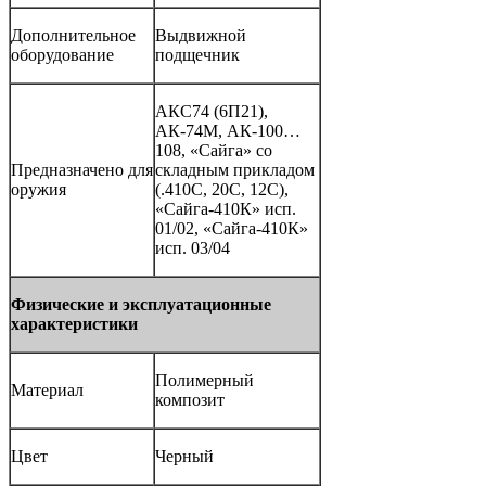
Дополнительное
Выдвижной
оборудование
подщечник
АКС74 (6П21),
АК-74М, АК-100…
108, «Сайга» со
Предназначено для
складным прикладом
оружия
(.410С, 20С, 12С),
«Сайга-410К» исп.
01/02, «Сайга-410К»
исп. 03/04
Физические и эксплуатационные
характеристики
Полимерный
Материал
композит
Цвет
Черный