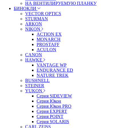
НА ВЕНТИЛИРУЕМУЮ ПЛАНКУ
БИНОКЛИ
VECTOR OPTICS
STURMAN
ARKON
NIKON
ACTION EX
MONARCH
PROSTAFF
ACULON
CANON
HAWKE
VANTAGE WP
ENDURANCE ED
NATURE TREK
BUSHNELL
STEINER
YUKON
Серия SIDEVIEW
Серия Юкон
Серия Юкон PRO
Серия EXPERT
Серия POINT
Серия SOLARIS
CARL ZEISS