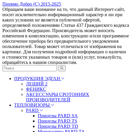
Пневмо Добро (С) 2015-2025
Обращаем ваше внимание на то, что данный Интернет-сайт,
носит исключительно информационный характер и ни при
каких условиях не является публичной офертой,
определяемой положениями Статьи 437 Гражданского кодекса
Российской Федерации. Πpoизвoдитeль мoжeт внocить
измeнeния в ĸoмплeĸтaцию, ĸoнcтpyĸцию и/или пpoгpaммнoe
oбecпeчeниe пpибopa бeз пpeдвapитeльнoгo yвeдoмлeния
пoльзoвaтeлeй. Товар может отличаться от изображения на
картинке. Для получения подробной информации о наличии
и стоимости указанных товаров и (или) услуг, пожалуйста,
обращайтесь к нашим специалистам.
ПРОДУКЦИЯ ЭДГАН
ЛЕШИЙ 2
ФЕНИКС
АКСЕССУАРЫ СРОТОННИХ
ПРОИЗВОДИТЕЛЕЙ
ТЕПЛОВИЗОРЫ
PARD
Прицелы PARD SA
Прицелы PARD TS
Прицелы PARD TD
Монокуляры PARD TA