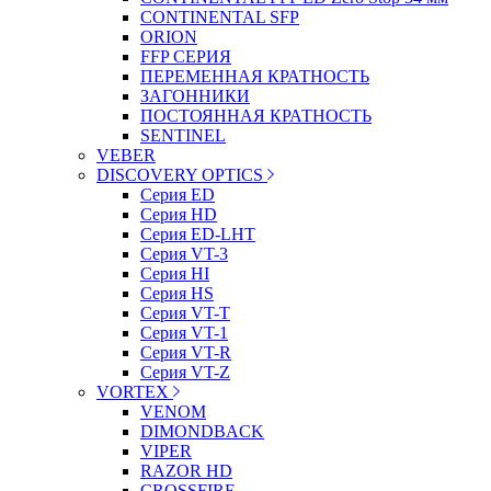
CONTINENTAL SFP
ORION
FFP СЕРИЯ
ПЕРЕМЕННАЯ КРАТНОСТЬ
ЗАГОННИКИ
ПОСТОЯННАЯ КРАТНОСТЬ
SENTINEL
VEBER
DISCOVERY OPTICS
Серия ED
Серия HD
Серия ED-LHT
Серия VT-3
Серия HI
Серия HS
Серия VT-T
Серия VT-1
Серия VT-R
Серия VT-Z
VORTEX
VENOM
DIMONDBACK
VIPER
RAZOR HD
CROSSFIRE