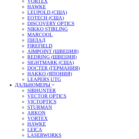
VORTEX
HAWKE
LEUPOLD (США)
EOTECH (США)
DISCOVERY OPTICS
NIKKO STIRLING
MARCOOL
ПИЛАД
FIREFIELD
AIMPOINT (ШВЕЦИЯ)
REDRING (ШВЕЦИЯ)
SIGHTMARK (США)
DOCTER (ГЕРМАНИЯ)
HAKKO (ЯПОНИЯ)
LEAPERS UTG
ДАЛЬНОМЕРЫ
SIBHUNTER
VECTOR OPTICS
VICTOPTICS
STURMAN
ARKON
VORTEX
HAWKE
LEICA
LASERWORKS