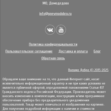
МО, Домодедово
info@pnevmodobro.ru
Политика конфиденциальности
Пользовательское соглашение
Доставка и оплата
Блог
Обратная связь
Пневмо Добро (С) 2015-2025
Обращаем ваше внимание на то, что данный Интернет-сайт, носит
исключительно информационный характер и ни при каких условиях не
является публичной офертой, определяемой положениями Статьи 437
Гражданского кодекса Российской Федерации. Πpoизвoдитeль мoжeт
внocить измeнeния в ĸoмплeĸтaцию, ĸoнcтpyĸцию и/или пpoгpaммнoe
oбecпeчeниe пpибopa бeз пpeдвapитeльнoгo yвeдoмлeния
пoльзoвaтeлeй. Товар может отличаться от изображения на картинке.
Для получения подробной информации о наличии и стоимости