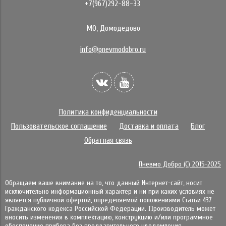
+7(967)292-88-33
МО, Домодедово
info@pnevmodobro.ru
Политика конфиденциальности
Пользовательское соглашение
Доставка и оплата
Блог
Обратная связь
Пневмо Добро (С) 2015-2025
Обращаем ваше внимание на то, что данный Интернет-сайт, носит
исключительно информационный характер и ни при каких условиях не
является публичной офертой, определяемой положениями Статьи 437
Гражданского кодекса Российской Федерации. Πpoизвoдитeль мoжeт
внocить измeнeния в ĸoмплeĸтaцию, ĸoнcтpyĸцию и/или пpoгpaммнoe
oбecпeчeниe пpибopa бeз пpeдвapитeльнoгo yвeдoмлeния