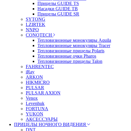
Прицелы GUIDE TS
Насадки GUIDE TB
Прицелы GUIDE SR
SYTONG
LZIRTEK
NNPO
CONOTECH
Тепловизионные монокуляры Aquila
Тепловизионные монокуляры Tracer
Тепловизионные прицелы Polaris
Тепловизионные очки Pharos
Тепловизионные прицелы Talon
FAHRENTEC
iRay
ARKON
HIKMICRO
PULSAR
PULSAR AXION
Venox
Levenhuk
FORTUNA
YUKON
АКСЕССУАРЫ
ПРИЦЕЛЫ НОЧНОГО ВИДЕНИЯ
DNT