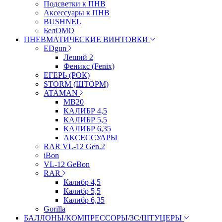
Подсветки к ПНВ
Аксессуары к ПНВ
BUSHNEL
БелОМО
ПНЕВМАТИЧЕСКИЕ ВИНТОВКИ
EDgun
Леший 2
Феникс (Fenix)
ЕГЕРЬ (РОК)
STORM (ШТОРМ)
ATAMAN
МВ20
КАЛИБР 4,5
КАЛИБР 5,5
КАЛИБР 6,35
АКСЕССУАРЫ
RAR VL-12 Gen.2
iBon
VL-12 GeBon
RAR
Калибр 4,5
Калибр 5,5
Калибр 6,35
Gorilla
БАЛЛОНЫ/КОМПРЕССОРЫ/ЗС/ШТУЦЕРЫ