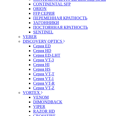
CONTINENTAL SFP
ORION
FFP СЕРИЯ
ПЕРЕМЕННАЯ КРАТНОСТЬ
ЗАГОННИКИ
ПОСТОЯННАЯ КРАТНОСТЬ
SENTINEL
VEBER
DISCOVERY OPTICS
Серия ED
Серия HD
Серия ED-LHT
Серия VT-3
Серия HI
Серия HS
Серия VT-T
Серия VT-1
Серия VT-R
Серия VT-Z
VORTEX
VENOM
DIMONDBACK
VIPER
RAZOR HD
CROSSFIRE