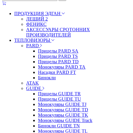
ПРОДУКЦИЯ ЭДГАН
ЛЕШИЙ 2
ФЕНИКС
АКСЕССУАРЫ СРОТОННИХ
ПРОИЗВОДИТЕЛЕЙ
ТЕПЛОВИЗОРЫ
PARD
Прицелы PARD SA
Прицелы PARD TS
Прицелы PARD TD
Монокуляры PARD TA
Насадки PARD FT
Бинокли
ATAK
GUIDE
Прицелы GUIDE TR
Прицелы GUIDE TU
Монокуляры GUIDE TJ
Монокуляры GUIDE TD
Монокуляры GUIDE TK
Монокуляры GUIDE Track
Бинокли GUIDE TN
Монокуляры GUIDE TL