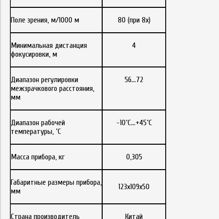
Поле зрения, м/1000 м
80 (при 8х)
Минимальная дистанция
4
фокусировки, м
Диапазон регулировки
56...72
межзрачкового расстояния,
мм
Диапазон рабочей
-10˚С…+45˚С
температуры, ˚С
Масса прибора, кг
0,305
Габаритные размеры прибора,
123х109х50
мм
Страна производитель
Китай