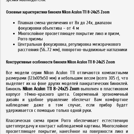
Основные характеристики бинокля Nikon Aculon T11 8-24x25 Zoom
Плавная смена увеличения от 8х до 24х, диапазон
фокусировки объектива – от 4 м
Многослойное просветляющее покрытие линз и призм,
Porro призмы
Центральная фокусировка, регулировка межзрачкового
расстояния (56..72 мм), поворотно-выдвижные наглазники
Конструктивные особенности бинокля Nikon Aculon T11 8-24x25 Zoom
Все модели серии Nikon Aculon T11 отличаются компактными
размерами (123х109х50 мм) и небольшим весом (всего 305 г), что
выделяет их на фоне других моделей панкратических биноклей.
Бинокль
Nikon Aculon T11 8-24x25 Zoom
выполнен в пластиковом
корпусе тёмно-красного цвета. Современный эргономичный
дизайн и удобное управление обеспечат Вам комфортное
наблюдение даже в том случае, если прибор будет
удерживается с помощью только одной руки.
Классическая схема призм Porro обеспечивает естественную
цветопередачу и контраст наблюдаемой картины. Многослойное
просветляющее покрытие, нанесённое на поверхности линз и