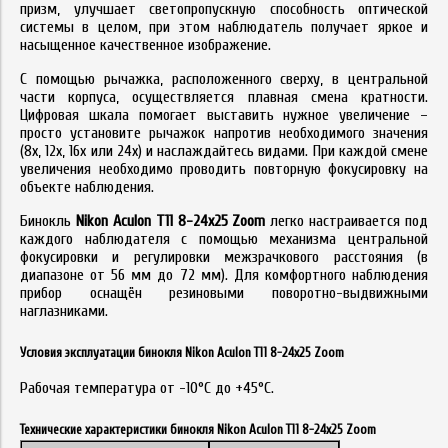
призм, улучшает светопропускную способность оптической
системы в целом, при этом наблюдатель получает яркое и
насыщенное качественное изображение.
С помощью рычажка, расположенного сверху, в центральной
части корпуса, осуществляется плавная смена кратности.
Цифровая шкала помогает выставить нужное увеличение –
просто установите рычажок напротив необходимого значения
(8х, 12х, 16х или 24х) и наслаждайтесь видами. При каждой смене
увеличения необходимо проводить повторную фокусировку на
объекте наблюдения.
Бинокль
Nikon Aculon T11 8-24x25 Zoom
легко настраивается под
каждого наблюдателя с помощью механизма центральной
фокусировки и регулировки межзрачкового расстояния (в
диапазоне от 56 мм до 72 мм). Для комфортного наблюдения
прибор оснащён резиновыми поворотно-выдвижными
наглазниками.
Условия эксплуатации бинокля Nikon Aculon T11 8-24x25 Zoom
Рабочая температура от -10°С до +45°С.
Технические характеристики бинокля Nikon Aculon T11 8-24x25 Zoom