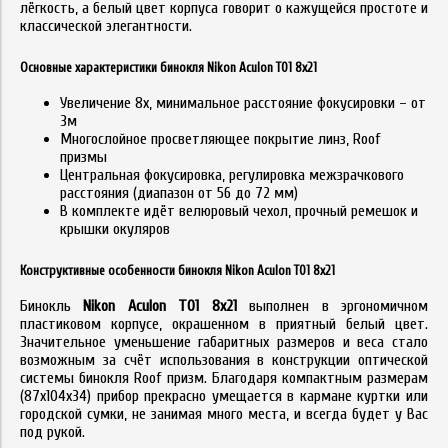
лёгкость, а белый цвет корпуса говорит о кажущейся простоте и
классической элегантности.
Основные характеристики бинокля Nikon Aculon T01 8x21
Увеличение 8х, минимальное расстояние фокусировки – от
3м
Многослойное просветляющее покрытие линз, Roof
призмы
Центральная фокусировка, регулировка межзрачкового
расстояния (диапазон от 56 до 72 мм)
В комплекте идёт велюровый чехол, прочный ремешок и
крышки окуляров
Конструктивные особенности бинокля Nikon Aculon T01 8x21
Бинокль
Nikon Aculon T01 8x21
выполнен в эргономичном
пластиковом корпусе, окрашенном в приятный белый цвет.
Значительное уменьшение габаритных размеров и веса стало
возможным за счёт использования в конструкции оптической
системы бинокля Roof призм. Благодаря компактным размерам
(87х104х34) прибор прекрасно умещается в кармане куртки или
городской сумки, не занимая много места, и всегда будет у Вас
под рукой.