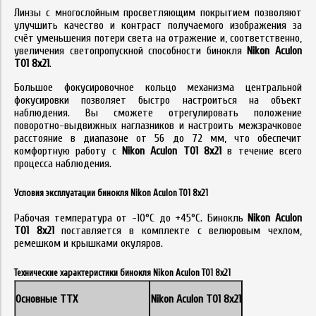
Линзы с многослойным просветляющим покрытием позволяют
улучшить качество и контраст получаемого изображения за
счёт уменьшения потери света на отражение и, соответственно,
увеличения светопропускной способности бинокля
Nikon Aculon
T01 8x21
.
Большое фокусировочное кольцо механизма центральной
фокусировки позволяет быстро настроиться на объект
наблюдения. Вы сможете отрегулировать положение
поворотно-выдвижных наглазников и настроить межзрачковое
расстояние в диапазоне от 56 до 72 мм, что обеспечит
комфортную работу с
Nikon Aculon T01 8x21
в течение всего
процесса наблюдения.
Условия эксплуатации бинокля Nikon Aculon T01 8x21
Рабочая температура от -10°C до +45°C. Бинокль
Nikon Aculon
T01 8x21
поставляется в комплекте с велюровым чехлом,
ремешком и крышками окуляров.
Технические характеристики бинокля Nikon Aculon T01 8x21
Основные ТТХ
Nikon Aculon T01 8x21