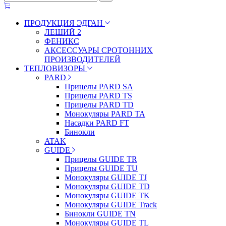
ПРОДУКЦИЯ ЭДГАН
ЛЕШИЙ 2
ФЕНИКС
АКСЕССУАРЫ СРОТОННИХ
ПРОИЗВОДИТЕЛЕЙ
ТЕПЛОВИЗОРЫ
PARD
Прицелы PARD SA
Прицелы PARD TS
Прицелы PARD TD
Монокуляры PARD TA
Насадки PARD FT
Бинокли
ATAK
GUIDE
Прицелы GUIDE TR
Прицелы GUIDE TU
Монокуляры GUIDE TJ
Монокуляры GUIDE TD
Монокуляры GUIDE TK
Монокуляры GUIDE Track
Бинокли GUIDE TN
Монокуляры GUIDE TL