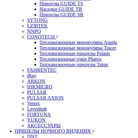
Прицелы GUIDE TS
Насадки GUIDE TB
Прицелы GUIDE SR
SYTONG
LZIRTEK
NNPO
CONOTECH
Тепловизионные монокуляры Aquila
Тепловизионные монокуляры Tracer
Тепловизионные прицелы Polaris
Тепловизионные очки Pharos
Тепловизионные прицелы Talon
FAHRENTEC
iRay
ARKON
HIKMICRO
PULSAR
PULSAR AXION
Venox
Levenhuk
FORTUNA
YUKON
АКСЕССУАРЫ
ПРИЦЕЛЫ НОЧНОГО ВИДЕНИЯ
DNT