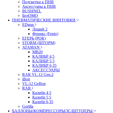
Подсветки к ПНВ
Аксессуары к ПНВ
BUSHNEL
БелОМО
ПНЕВМАТИЧЕСКИЕ ВИНТОВКИ
EDgun
Леший 2
Феникс (Fenix)
ЕГЕРЬ (РОК)
STORM (ШТОРМ)
ATAMAN
МВ20
КАЛИБР 4,5
КАЛИБР 5,5
КАЛИБР 6,35
АКСЕССУАРЫ
RAR VL-12 Gen.2
iBon
VL-12 GeBon
RAR
Калибр 4,5
Калибр 5,5
Калибр 6,35
Gorilla
БАЛЛОНЫ/КОМПРЕССОРЫ/ЗС/ШТУЦЕРЫ