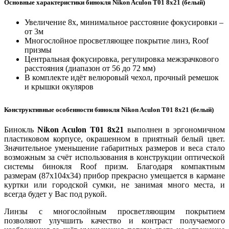
Основные характеристики бинокля Nikon Aculon T01 8x21 (белый)
Увеличение 8х, минимальное расстояние фокусировки –
от 3м
Многослойное просветляющее покрытие линз, Roof
призмы
Центральная фокусировка, регулировка межзрачкового
расстояния (диапазон от 56 до 72 мм)
В комплекте идёт велюровый чехол, прочный ремешок
и крышки окуляров
Конструктивные особенности бинокля Nikon Aculon T01 8x21 (белый)
Бинокль
Nikon Aculon T01 8x21
выполнен в эргономичном
пластиковом корпусе, окрашенном в приятный белый цвет.
Значительное уменьшение габаритных размеров и веса стало
возможным за счёт использования в конструкции оптической
системы бинокля Roof призм. Благодаря компактным
размерам (87х104х34) прибор прекрасно умещается в кармане
куртки или городской сумки, не занимая много места, и
всегда будет у Вас под рукой.
Линзы с многослойным просветляющим покрытием
позволяют улучшить качество и контраст получаемого