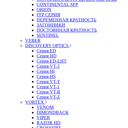
CONTINENTAL SFP
ORION
FFP СЕРИЯ
ПЕРЕМЕННАЯ КРАТНОСТЬ
ЗАГОННИКИ
ПОСТОЯННАЯ КРАТНОСТЬ
SENTINEL
VEBER
DISCOVERY OPTICS
Серия ED
Серия HD
Серия ED-LHT
Серия VT-3
Серия HI
Серия HS
Серия VT-T
Серия VT-1
Серия VT-R
Серия VT-Z
VORTEX
VENOM
DIMONDBACK
VIPER
RAZOR HD
CROSSFIRE