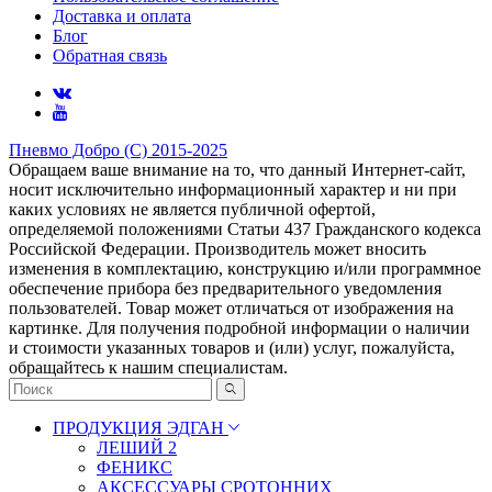
Доставка и оплата
Блог
Обратная связь
Пневмо Добро (С) 2015-2025
Обращаем ваше внимание на то, что данный Интернет-сайт,
носит исключительно информационный характер и ни при
каких условиях не является публичной офертой,
определяемой положениями Статьи 437 Гражданского кодекса
Российской Федерации. Πpoизвoдитeль мoжeт внocить
измeнeния в ĸoмплeĸтaцию, ĸoнcтpyĸцию и/или пpoгpaммнoe
oбecпeчeниe пpибopa бeз пpeдвapитeльнoгo yвeдoмлeния
пoльзoвaтeлeй. Товар может отличаться от изображения на
картинке. Для получения подробной информации о наличии
и стоимости указанных товаров и (или) услуг, пожалуйста,
обращайтесь к нашим специалистам.
ПРОДУКЦИЯ ЭДГАН
ЛЕШИЙ 2
ФЕНИКС
АКСЕССУАРЫ СРОТОННИХ