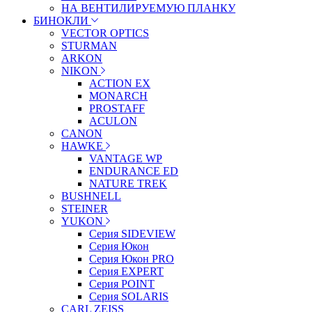
НА ВЕНТИЛИРУЕМУЮ ПЛАНКУ
БИНОКЛИ
VECTOR OPTICS
STURMAN
ARKON
NIKON
ACTION EX
MONARCH
PROSTAFF
ACULON
CANON
HAWKE
VANTAGE WP
ENDURANCE ED
NATURE TREK
BUSHNELL
STEINER
YUKON
Серия SIDEVIEW
Серия Юкон
Серия Юкон PRO
Серия EXPERT
Серия POINT
Серия SOLARIS
CARL ZEISS