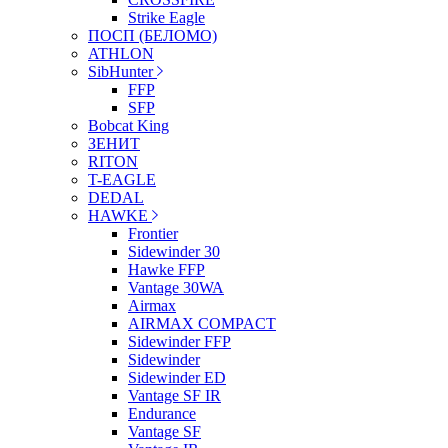
Strike Eagle
ПОСП (БЕЛОМО)
ATHLON
SibHunter
FFP
SFP
Bobcat King
ЗЕНИТ
RITON
T-EAGLE
DEDAL
HAWKE
Frontier
Sidewinder 30
Hawke FFP
Vantage 30WA
Airmax
AIRMAX COMPACT
Sidewinder FFP
Sidewinder
Sidewinder ED
Vantage SF IR
Endurance
Vantage SF