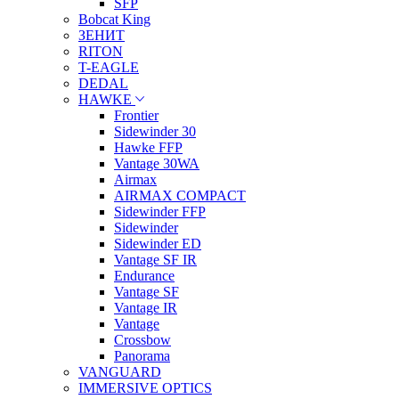
SFP
Bobcat King
ЗЕНИТ
RITON
T-EAGLE
DEDAL
HAWKE
Frontier
Sidewinder 30
Hawke FFP
Vantage 30WA
Airmax
AIRMAX COMPACT
Sidewinder FFP
Sidewinder
Sidewinder ED
Vantage SF IR
Endurance
Vantage SF
Vantage IR
Vantage
Crossbow
Panorama
VANGUARD
IMMERSIVE OPTICS