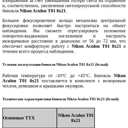
изображения за счёт уменьшения потери света на отражение
и, соответственно, увеличения светопропускной способности
бинокля
Nikon Aculon T01 8x21
.
Большое фокусировочное кольцо механизма центральной
фокусировки позволяет быстро настроиться на объект
наблюдения. Вы сможете отрегулировать положение
поворотно-выдвижных наглазников и настроить
межзрачковое расстояние в диапазоне от 56 до 72 мм, что
обеспечит комфортную работу с
Nikon Aculon T01 8x21
в
течение всего процесса наблюдения.
Условия эксплуатации бинокля Nikon Aculon T01 8x21 (белый)
Рабочая температура от -10°C до +45°C. Бинокль
Nikon
Aculon T01 8x21
поставляется в комплекте с велюровым
чехлом, ремешком и крышками окуляров.
Технические характеристики бинокля Nikon Aculon T01 8x21 (белый)
Nikon Aculon T01
Основные ТТХ
8x21