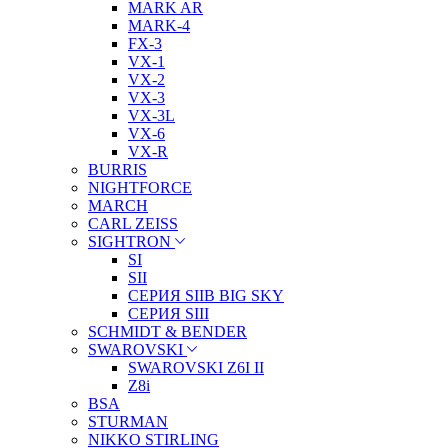
MARK AR
MARK-4
FX-3
VX-1
VX-2
VX-3
VX-3L
VX-6
VX-R
BURRIS
NIGHTFORCE
MARCH
CARL ZEISS
SIGHTRON
SI
SII
СЕРИЯ SIIB BIG SKY
СЕРИЯ SIII
SCHMIDT & BENDER
SWAROVSKI
SWAROVSKI Z6I II
Z8i
BSA
STURMAN
NIKKO STIRLING