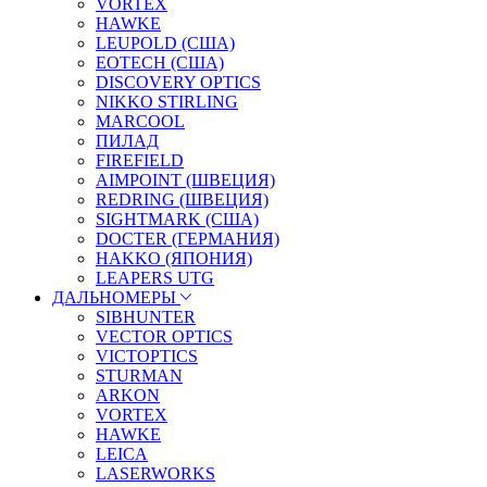
VORTEX
HAWKE
LEUPOLD (США)
EOTECH (США)
DISCOVERY OPTICS
NIKKO STIRLING
MARCOOL
ПИЛАД
FIREFIELD
AIMPOINT (ШВЕЦИЯ)
REDRING (ШВЕЦИЯ)
SIGHTMARK (США)
DOCTER (ГЕРМАНИЯ)
HAKKO (ЯПОНИЯ)
LEAPERS UTG
ДАЛЬНОМЕРЫ
SIBHUNTER
VECTOR OPTICS
VICTOPTICS
STURMAN
ARKON
VORTEX
HAWKE
LEICA
LASERWORKS