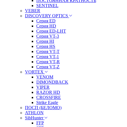
ПОСТОЯННАЯ КРАТНОСТЬ
SENTINEL
VEBER
DISCOVERY OPTICS
Серия ED
Серия HD
Серия ED-LHT
Серия VT-3
Серия HI
Серия HS
Серия VT-T
Серия VT-1
Серия VT-R
Серия VT-Z
VORTEX
VENOM
DIMONDBACK
VIPER
RAZOR HD
CROSSFIRE
Strike Eagle
ПОСП (БЕЛОМО)
ATHLON
SibHunter
FFP