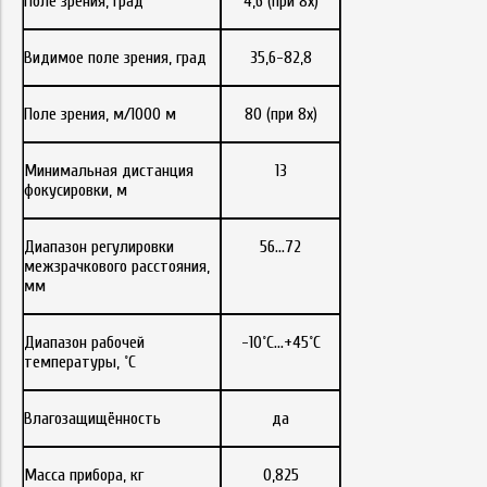
Поле зрения, град
4,6 (при 8х)
Видимое поле зрения, град
35,6-82,8
Поле зрения, м/1000 м
80 (при 8х)
Минимальная дистанция
13
фокусировки, м
Диапазон регулировки
56...72
межзрачкового расстояния,
мм
Диапазон рабочей
-10˚С…+45˚С
температуры, ˚С
Влагозащищённость
да
Масса прибора, кг
0,825