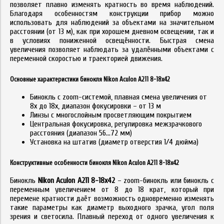
позволяет плавно изменять кратность во время наблюдений.
Благодаря особенностям конструкции прибор можно
использовать для наблюдений за объектами на значительном
расстоянии (от 13 м), как при хорошем дневном освещении, так и
в условиях пониженной освещённости. Быстрая смена
увеличения позволяет наблюдать за удалёнными объектами с
переменной скоростью и траекторией движения.
Основные характеристики бинокля Nikon Aculon A211 8-18x42
Бинокль с zoom-системой, плавная смена увеличения от
8х до 18х, диапазон фокусировки – от 13 м
Линзы с многослойным просветляющим покрытием
Центральная фокусировка, регулировка межзрачкового
расстояния (диапазон 56…72 мм)
Установка на штатив (диаметр отверстия 1/4 дюйма)
Конструктивные особенности бинокля Nikon Aculon A211 8-18x42
Бинокль
N
ikon Aculon A211 8-18x42
– zoom-бинокль или бинокль с
переменным увеличением от 8 до 18 крат, который при
перемене кратности даёт возможность одновременно изменять
такие параметры как диаметр выходного зрачка, угол поля
зрения и светосила. Плавный переход от одного увеличения к