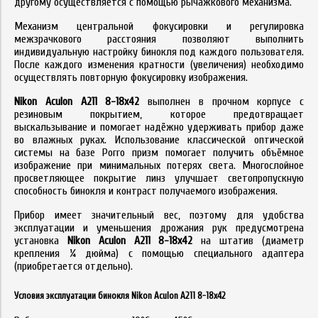
другому осуществляется с помощью рычажкового механизма.
Механизм центральной фокусировки и регулировка
межзрачкового расстояния позволяют выполнить
индивидуальную настройку бинокля под каждого пользователя.
После каждого изменения кратности (увеличения) необходимо
осуществлять повторную фокусировку изображения.
Nikon Aculon A211 8-18x42
выполнен в прочном корпусе с
резиновым покрытием, которое предотвращает
выскальзывание и помогает надёжно удерживать прибор даже
во влажных руках. Использование классической оптической
системы на базе Porro призм помогает получить объёмное
изображение при минимальных потерях света. Многослойное
просветляющее покрытие линз улучшает светопропускную
способность бинокля и контраст получаемого изображения.
Прибор имеет значительный вес, поэтому для удобства
эксплуатации и уменьшения дрожания рук предусмотрена
установка
Nikon Aculon A211 8-18x42
на штатив (диаметр
крепления ¼ дюйма) с помощью специального адаптера
(приобретается отдельно).
Условия эксплуатации бинокля Nikon Aculon A211 8-18x42