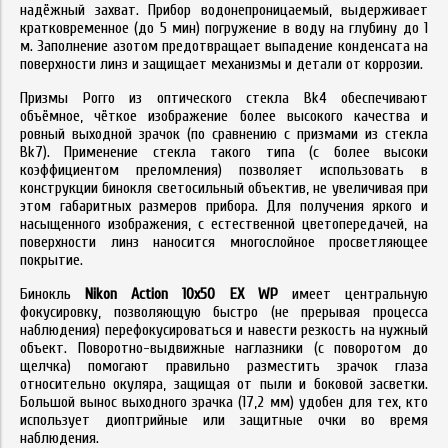
надёжный захват. Прибор водонепроницаемый, выдерживает
кратковременное (до 5 мин) погружение в воду на глубину до 1
м. Заполнение азотом предотвращает выпадение конденсата на
поверхности линз и защищает механизмы и детали от коррозии.
Призмы Porro из оптического стекла Bk4 обеспечивают
объёмное, чёткое изображение более высокого качества и
ровный выходной зрачок (по сравнению с призмами из стекла
Bk7). Применение стекла такого типа (с более высоки
коэффициентом преломления) позволяет использовать в
конструкции бинокля светосильный объектив, не увеличивая при
этом габаритных размеров прибора. Для получения яркого и
насыщенного изображения, с естественной цветопередачей, на
поверхности линз наносится многослойное просветляющее
покрытие.
Бинокль
Nikon Action 10x50 EX WP
имеет центральную
фокусировку, позволяющую быстро (не прерывая процесса
наблюдения) перефокусироваться и навести резкость на нужный
объект. Поворотно-выдвижные наглазники (с поворотом до
щелчка) помогают правильно разместить зрачок глаза
относительно окуляра, защищая от пыли и боковой засветки.
Большой вынос выходного зрачка (17,2 мм) удобен для тех, кто
использует диоптрийные или защитные очки во время
наблюдения.