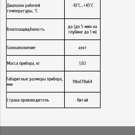
Диапазон рабочей
-10˚С…+45˚С
температуры, ˚С
да (до 5 мин на
Влагозащищённость
глубине до 1 м)
Газонаполнение
азот
Масса прибора, кг
1,02
Габаритные размеры прибора,
196х178х64
мм
Страна производитель
Китай